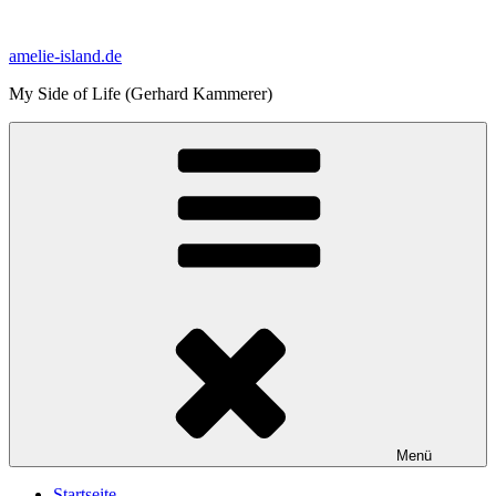
Zum
Inhalt
amelie-island.de
springen
My Side of Life (Gerhard Kammerer)
Menü
Startseite