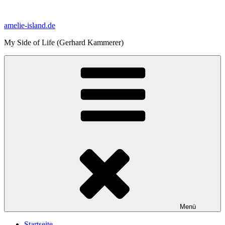
Zum
Inhalt
amelie-island.de
springen
My Side of Life (Gerhard Kammerer)
Menü
Startseite